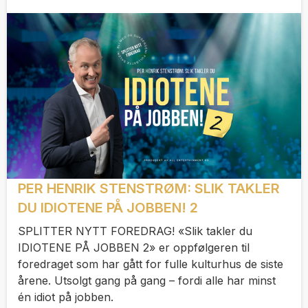
PER HENRIK STENSTRØM: SLIK TAKLER
DU IDIOTENE PÅ JOBBEN! 2
SPLITTER NYTT FOREDRAG! «Slik takler du
IDIOTENE PÅ JOBBEN 2» er oppfølgeren til
foredraget som har gått for fulle kulturhus de siste
årene. Utsolgt gang på gang – fordi alle har minst
én idiot på jobben.