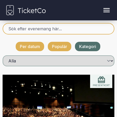
Per datum
Populär
Kategori
PRESENTKORT