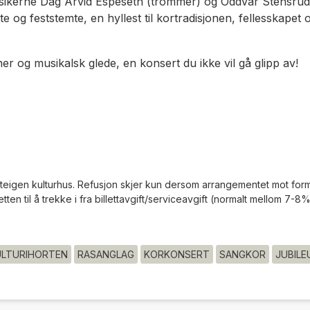
sikerne Dag Arvid Espeseth (trommer) og Oddvar Stensrud
te og feststemte, en hyllest til kortradisjonen, fellesskap
 og musikalsk glede, en konsert du ikke vil gå glipp av!
nteigen kulturhus. Refusjon skjer kun dersom arrangementet mot for
en til å trekke i fra billettavgift/serviceavgift (normalt mellom 7-8% 
ULTURIHORTEN
RASANGLAG
KORKONSERT
SANGKOR
JUBIL