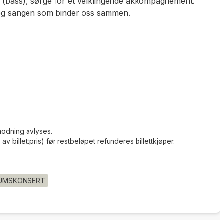
 (bass), sørge for et velklingende akkompagnement.
et og sangen som binder oss sammen.
modning avlyses.
av billettpris) før restbeløpet refunderes billettkjøper.
EUMSKONSERT