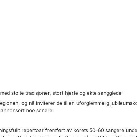
 med stolte tradisjoner, stort hjerte og ekte sangglede!
i regionen, og nå inviterer de til en uforglemmelig jubileums
r annonsert noe senere.
ingsfullt repertoar fremført av korets 50–60 sangere unde