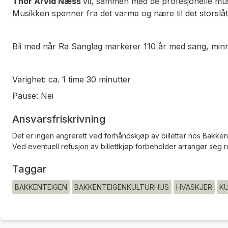
Thor Arvid Næss
vil, sammen med de profesjonelle mu
Musikken spenner fra det varme og nære til det storslåt
Bli med når Ra Sanglag markerer 110 år med sang, minner
Varighet: ca. 1 time 30 minutter
Pause: Nei
Ansvarsfriskrivning
Det er ingen angrerett ved forhåndskjøp av billetter hos Bakke
Ved eventuell refusjon av billettkjøp forbeholder arrangør seg rett
Taggar
BAKKENTEIGEN
BAKKENTEIGENKULTURHUS
HVASKJER
K